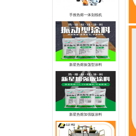
手推热熔一体划线机
新星热熔振荡型涂料
新星热熔加强版涂料