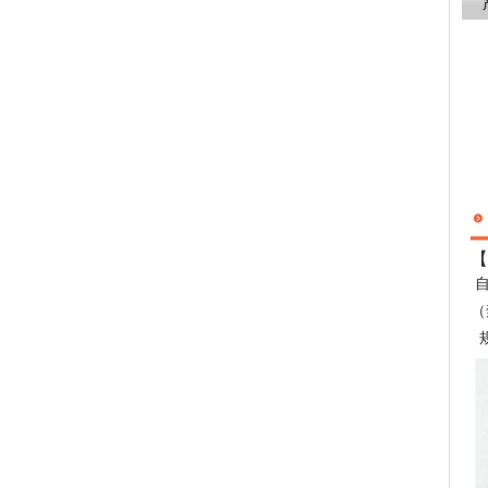
【
（
规