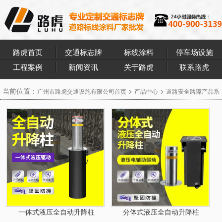
路虎首页
交通标志牌
标线涂料
停车场设施
工程案例
新闻资讯
关于路虎
联系路虎
当前位置：
>
>
广州市路虎交通设施有限公司首页
产品中心
道路安全路障产品系
>
列
升降柱
一体式液压全自动升降柱
分体式液压全自动升降柱