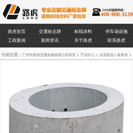
路虎首页
交通标志牌
标线涂料
停车场设施
工程案例
新闻资讯
关于路虎
联系路虎
当前位置：
>
>
>
>
广州市路虎交通设施有限公司首页
产品中心
水泥制品
检查井
检查井