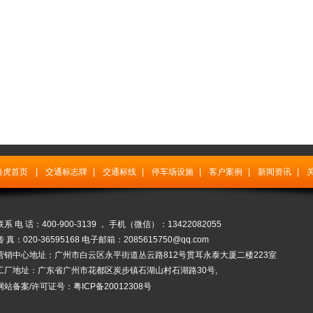
路虎首页
|
交通标志牌
|
交通标线
|
停车场设施
|
客户案例
|
新闻资讯
|
联系 电 话：400-900-3139 ， 手机（微信）：13422082055
传 真：020-36595168 电子邮箱：2085615750@qq.com
营销中心地址：广州市白云区永平街道丛云路812号贯耳永泰大厦二楼223室
工厂地址：广东省广州市花都区炭步镇石湖山村石湖路30号,
网站备案/许可证号：粤ICP备20012308号