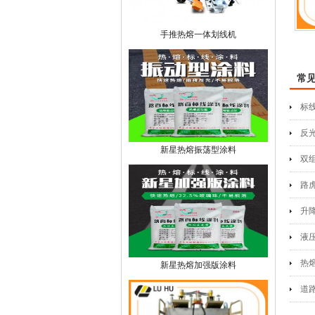
手推热熔一体划线机
常
标
反
新星热熔振荡型涂料
双
路
升
液
热
新星热熔加强版涂料
道