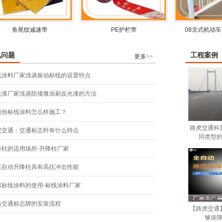
鱼尾纹减速带
PE护栏带
08京式机动
见问题
工程案例
更多>>
线涂料厂家浅谈振动标线的设置特点
光漆厂家浅谈防撞墩涂刷反光漆的方法
组份标线涂料怎么样施工？
路虎交通科
虎交通：交通标志杆有什么特点
同类型
降柱的适用场所-升降柱厂家
压自动升降柱具有高抗冲击性能
熔标线涂料的使用-标线涂料厂家
路交通标志牌的安装流程
【路虎交通
够保