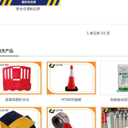
禁令交通标志牌
1 条记录 1/1 页
相关产品
滚塑高围栏水马
H750PE圆锥
热熔振动型