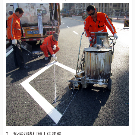
2
、
热熔划线机施工中跑偏