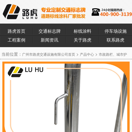
路虎首页
交通标志牌
标线涂料
停车场设施
工程案例
新闻资讯
关于路虎
联系路虎
当前位置：
>
>
广州市路虎交通设施有限公司首页
产品中心
市政路栏、城市护
>
> 2000*1000不锈钢护栏
栏、施工护栏系列
铁马施工护栏