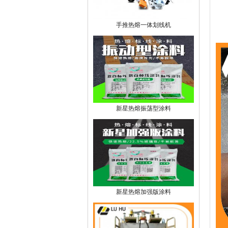
手推热熔一体划线机
新星热熔振荡型涂料
新星热熔加强版涂料