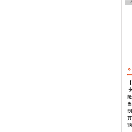
【
险
当
制
其
辆