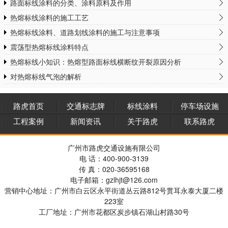
路面标线涂料的分类、涂料原料及作用
热熔标线涂料的施工工艺
热熔标线涂料、道路划线涂料的施工与注意事项
震荡型热熔标线涂料特点
热熔标线小知识：热熔型路面标线横断纹开裂原因分析
对热熔标线气泡的解析
路虎首页
交通标志牌
标线涂料
停车场设施
工程案例
新闻资讯
关于路虎
联系路虎
广州市路虎交通设施有限公司
电 话：400-900-3139
传 真：020-36595168
电子邮箱：gzlhjt@126.com
营销中心地址：广州市白云区永平街道丛云路812号贯耳永泰大厦二楼
223室
工厂地址：广州市花都区炭步镇石湖山村路30号