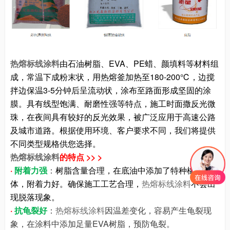
热熔标线涂料
由石油树脂、EVA、PE蜡、颜填料等材料组
成，常温下成粉末状，用热熔釜加热至180-200℃，边搅
拌边保温3-5分钟后呈流动状，涂布至路面形成坚固的涂
膜。具有线型饱满、耐磨性强等特点，施工时面撒反光微
珠，在夜间具有较好的反光效果，被广泛应用于高速公路
及城市道路。根据使用环境、客户要求不同，我们将提供
不同类型规格供您选择。
热熔标线涂料
的特点 >> >
·
附着力强
：
树脂含量合理，在底油中添加了特种橡胶弹性
体，附着力好。确保施工工艺合理，
热熔标线涂料
不会出
现脱落现象。
·
抗龟裂好
：
热熔标线涂料
因温差变化，容易产生龟裂现
象，在涂料中添加足量EVA树脂，预防龟裂。