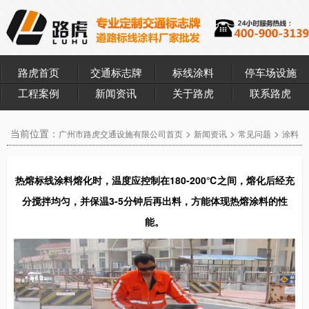
路虎首页
交通标志牌
标线涂料
停车场设施
工程案例
新闻资讯
关于路虎
联系路虎
当前位置：
>
>
>
广州市路虎交通设施有限公司首页
新闻资讯
常见问题
涂料
常见问题
热熔标线涂料熔化时，温度应控制在180-200℃之间，熔化后经充
分搅拌均匀，并保温3-5分钟后再出料，方能体现热熔涂料的性
能。