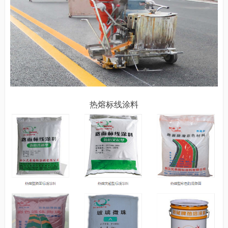
热熔标线涂料